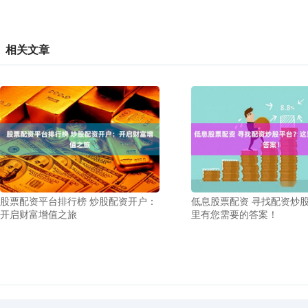
相关文章
股票配资平台排行榜 炒股配资开户：
低息股票配资 寻找配资炒
开启财富增值之旅
里有您需要的答案！