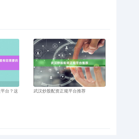
股平台？这
武汉炒股配资正规平台推荐