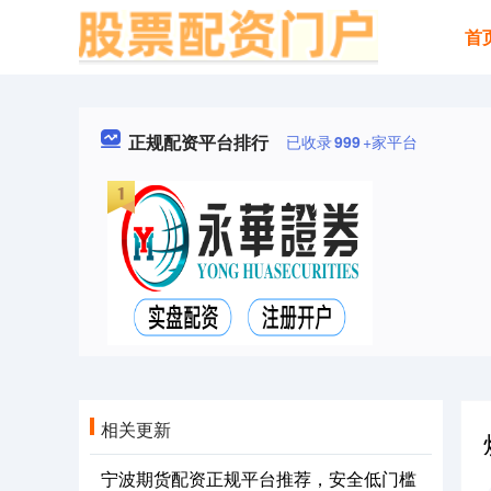
首
正规配资平台排行
已收录
999
+家平台
相关更新
宁波期货配资正规平台推荐，安全低门槛