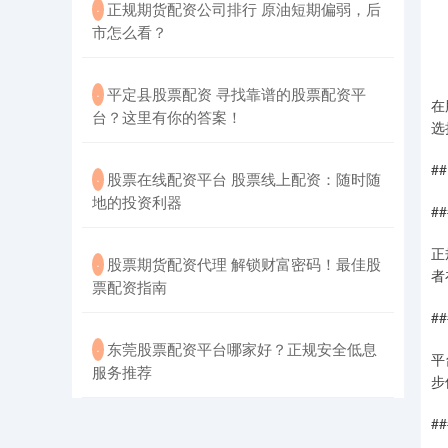
​正规期货配资公司排行 原油短期偏弱，后
·
市怎么看？
​平定县股票配资 寻找靠谱的股票配资平
·
在
台？这里有你的答案！
选
#
​股票在线配资平台 股票线上配资：随时随
·
地的投资利器
#
正
​股票期货配资代理 解锁财富密码！最佳股
·
者
票配资指南
#
​东莞股票配资平台哪家好？正规安全低息
·
平
服务推荐
步
#