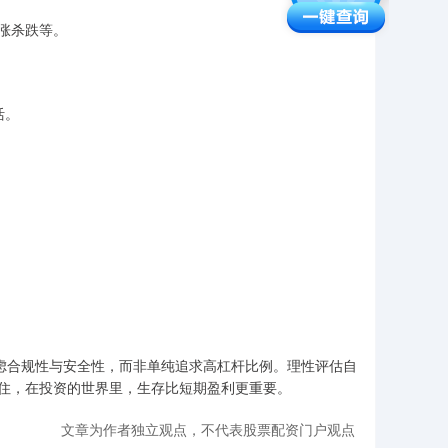
涨杀跌等。
活。
考虑合规性与安全性，而非单纯追求高杠杆比例。理性评估自
住，在投资的世界里，生存比短期盈利更重要。
文章为作者独立观点，不代表股票配资门户观点