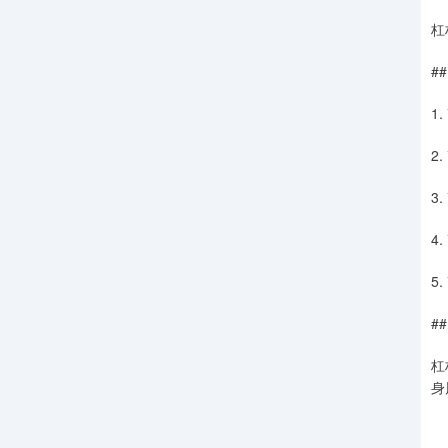
杠
#
1
2
3
4
5
#
杠
身