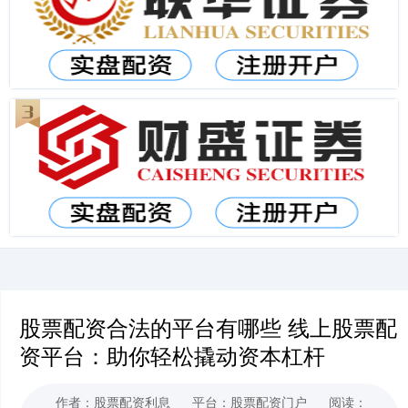
股票配资合法的平台有哪些 线上股票配
资平台：助你轻松撬动资本杠杆
作者：股票配资利息
平台：股票配资门户
阅读：