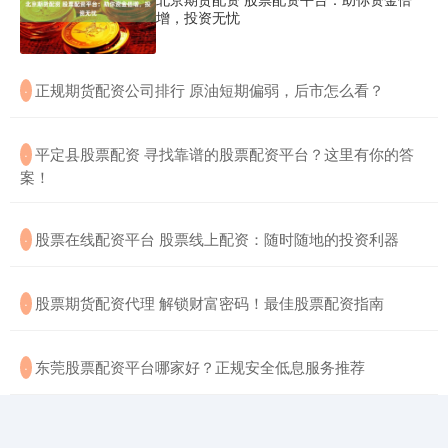
增，投资无忧
​正规期货配资公司排行 原油短期偏弱，后市怎么看？
·
​平定县股票配资 寻找靠谱的股票配资平台？这里有你的答
·
案！
​股票在线配资平台 股票线上配资：随时随地的投资利器
·
​股票期货配资代理 解锁财富密码！最佳股票配资指南
·
​东莞股票配资平台哪家好？正规安全低息服务推荐
·