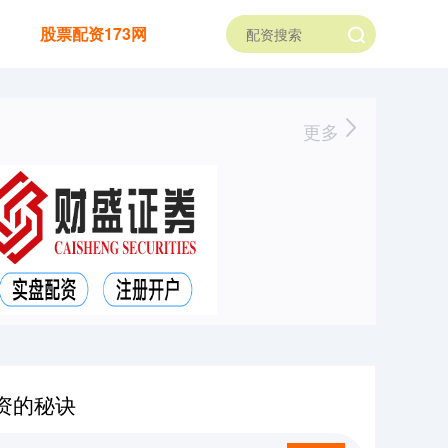
股票配资173网
更多
资的秘诀