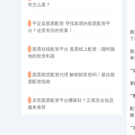
市怎么看？
​平定县股票配资 寻找靠谱的股票配资平
·
台？这里有你的答案！
股
了
​股票在线配资平台 股票线上配资：随时随
·
股
地的投资利器
承
*
​股票期货配资代理 解锁财富密码！最佳股
·
票配资指南
要
*
​东莞股票配资平台哪家好？正规安全低息
·
服务推荐
配
额
*