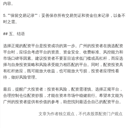
内容。
5. **保留交易记录**：妥善保存所有交易凭证和资金往来记录，以备不
时之需。
## 五、结语
选择正规的配资平台是投资成功的第一步。广州的投资者在挑选配资
平台时，应综合考虑平台的资质、资金安全、收费标准、风控能力和
市场口碑等因素。建议投资者不要盲目追求低门槛或高杠杆，而应选
择与自身投资策略和风险承受能力相匹配的平台。同时，配资投资具
有杠杆效应，既可能放大收益，也可能放大亏损，投资者应理性看
待，做好风险管理。
最后，提醒广大投资者：投资有风险，配资需谨慎。选择正规平台，
合理控制仓位配资炒股，才能在资本市场中稳健前行。希望本文能为
广州的投资者提供有价值的参考，助您找到最适合自己的配资平台。
文章为作者独立观点，不代表股票配资门户观点