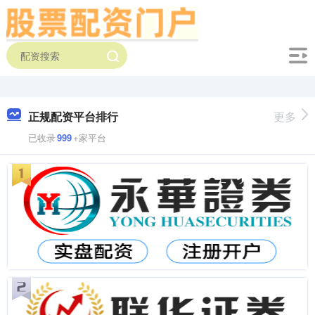
正规配资平台排行
更多
已收录
999
+家平台