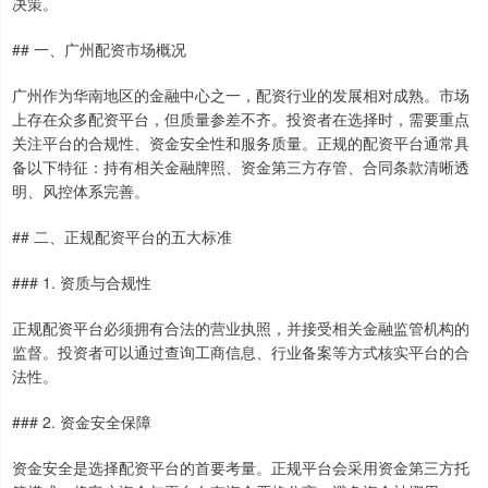
决策。
## 一、广州配资市场概况
广州作为华南地区的金融中心之一，配资行业的发展相对成熟。市场
上存在众多配资平台，但质量参差不齐。投资者在选择时，需要重点
关注平台的合规性、资金安全性和服务质量。正规的配资平台通常具
备以下特征：持有相关金融牌照、资金第三方存管、合同条款清晰透
明、风控体系完善。
## 二、正规配资平台的五大标准
### 1. 资质与合规性
正规配资平台必须拥有合法的营业执照，并接受相关金融监管机构的
监督。投资者可以通过查询工商信息、行业备案等方式核实平台的合
法性。
### 2. 资金安全保障
资金安全是选择配资平台的首要考量。正规平台会采用资金第三方托