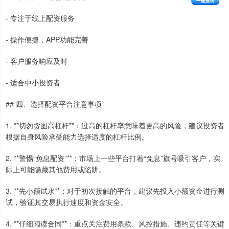
- 专注于线上配资服务
- 操作便捷，APP功能完善
- 客户服务响应及时
- 适合中小投资者
## 四、选择配资平台注意事项
1. **切勿贪图高杠杆**：过高的杠杆率意味着更高的风险，建议投资者
根据自身风险承受能力选择适度的杠杆比例。
2. **警惕“免息配资”**：市场上一些平台打着“免息”旗号吸引客户，实
际上可能隐藏其他费用或陷阱。
3. **先小额试水**：对于初次接触的平台，建议先投入小额资金进行测
试，验证其交易执行速度和资金安全。
4. **仔细阅读合同**：重点关注费用条款、风控措施、违约责任等关键