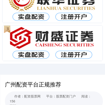
广州配资平台正规推荐
作者：配资股票网
平台：股票配资门户
阅读：
156