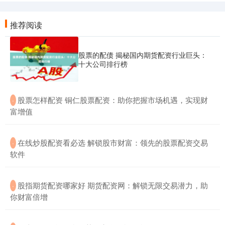
推荐阅读
股票的配债 揭秘国内期货配资行业巨头：
十大公司排行榜
​股票怎样配资 铜仁股票配资：助你把握市场机遇，实现财
·
富增值
​在线炒股配资看必选 解锁股市财富：领先的股票配资交易
·
软件
​股指期货配资哪家好 期货配资网：解锁无限交易潜力，助
·
你财富倍增