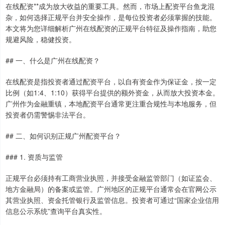
在线配资**成为放大收益的重要工具。然而，市场上配资平台鱼龙混
杂，如何选择正规平台并安全操作，是每位投资者必须掌握的技能。
本文将为您详细解析广州在线配资的正规平台特征及操作指南，助您
规避风险，稳健投资。
## 一、什么是广州在线配资？
在线配资是指投资者通过配资平台，以自有资金作为保证金，按一定
比例（如1:4、1:10）获得平台提供的额外资金，从而放大投资本金。
广州作为金融重镇，本地配资平台通常更注重合规性与本地服务，但
投资者仍需警惕非法平台。
## 二、如何识别正规广州配资平台？
### 1. 资质与监管
正规平台必须持有工商营业执照，并接受金融监管部门（如证监会、
地方金融局）的备案或监管。广州地区的正规平台通常会在官网公示
其营业执照、资金托管银行及监管信息。投资者可通过“国家企业信用
信息公示系统”查询平台真实性。