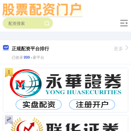
正规配资平台排行
更多
已收录
999
+家平台