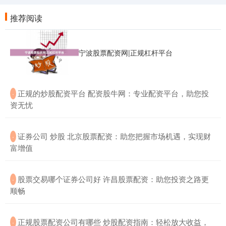
推荐阅读
宁波股票配资网|正规杠杆平台
​正规的炒股配资平台 配资股牛网：专业配资平台，助您投
·
资无忧
​证券公司 炒股 北京股票配资：助您把握市场机遇，实现财
·
富增值
​股票交易哪个证券公司好 许昌股票配资：助您投资之路更
·
顺畅
​正规股票配资公司有哪些 炒股配资指南：轻松放大收益，
·