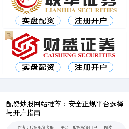
配资炒股网站推荐：安全正规平台选择
与开户指南
作者：股票配资客服
平台：股票配资门户
阅读：