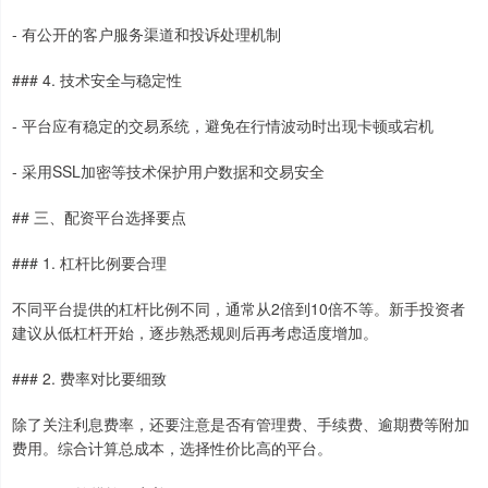
- 有公开的客户服务渠道和投诉处理机制
### 4. 技术安全与稳定性
- 平台应有稳定的交易系统，避免在行情波动时出现卡顿或宕机
- 采用SSL加密等技术保护用户数据和交易安全
## 三、配资平台选择要点
### 1. 杠杆比例要合理
不同平台提供的杠杆比例不同，通常从2倍到10倍不等。新手投资者
建议从低杠杆开始，逐步熟悉规则后再考虑适度增加。
### 2. 费率对比要细致
除了关注利息费率，还要注意是否有管理费、手续费、逾期费等附加
费用。综合计算总成本，选择性价比高的平台。