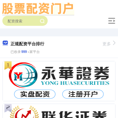
正规配资平台排行
更多
已收录
999
+家平台