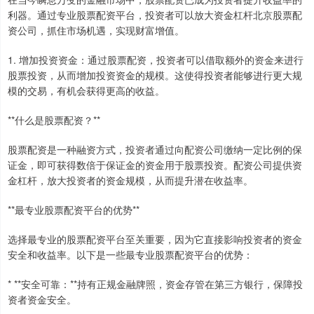
利器。通过专业股票配资平台，投资者可以放大资金杠杆北京股票配
资公司，抓住市场机遇，实现财富增值。
1. 增加投资资金：通过股票配资，投资者可以借取额外的资金来进行
股票投资，从而增加投资资金的规模。这使得投资者能够进行更大规
模的交易，有机会获得更高的收益。
**什么是股票配资？**
股票配资是一种融资方式，投资者通过向配资公司缴纳一定比例的保
证金，即可获得数倍于保证金的资金用于股票投资。配资公司提供资
金杠杆，放大投资者的资金规模，从而提升潜在收益率。
**最专业股票配资平台的优势**
选择最专业的股票配资平台至关重要，因为它直接影响投资者的资金
安全和收益率。以下是一些最专业股票配资平台的优势：
* **安全可靠：**持有正规金融牌照，资金存管在第三方银行，保障投
资者资金安全。