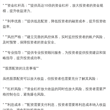
* **资金杠杆高：**提供高达10倍的资金杠杆，放大投资者的资金规
模，提升收益潜力。
* **利率优惠：**提供低息配资，降低投资者的融资成本，提升投资收
益率。
* **风控严格：**建立完善的风控体系，实时监控投资者的账户风险，
及时预警，保障投资者的资金安全。
* **专业指导：**提供专业投资顾问服务，为投资者提供投资建议和策
略指导，提升投资成功率。
**股票配资的注意事项**
虽然股票配资可以放大收益，但投资者也需要充分了解其风险：
* **杠杆风险：**资金杠杆放大收益的同时也放大风险，投资者需要严
格控制仓位，避免爆仓风险。
* **利息成本：**配资需要支付利息，投资者需要将利息成本纳入收益
计算中，避免影响投资收益。