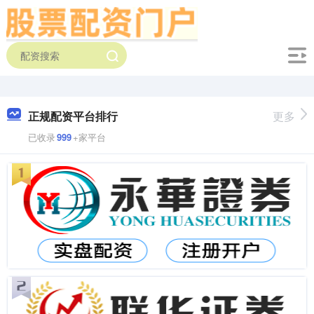
正规配资平台排行
更多
已收录
999
+家平台