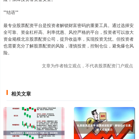
**结语**
最专业股票配资平台是投资者解锁财富密码的重要工具。通过选择安
全可靠、资金杠杆高、利率优惠、风控严格的平台，投资者可以放大
资金规模北京股票配资公司，提升收益率，实现投资无忧。但投资者
也需要充分了解股票配资的风险，谨慎投资，控制仓位，避免爆仓风
险。
文章为作者独立观点，不代表股票配资门户观点
相关文章