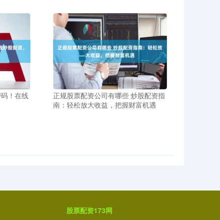
密码！在线
正规股票配资公司有哪些 炒股配资指
南：轻松放大收益，把握财富机遇
股票配资173网