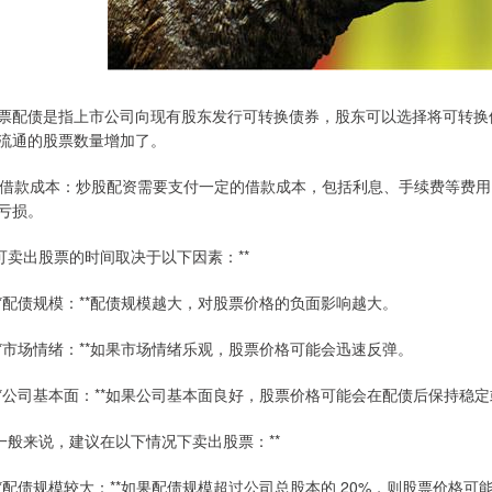
票配债是指上市公司向现有股东发行可转换债券，股东可以选择将可转换
流通的股票数量增加了。
. 借款成本：炒股配资需要支付一定的借款成本，包括利息、手续费等费
亏损。
*可卖出股票的时间取决于以下因素：**
 **配债规模：**配债规模越大，对股票价格的负面影响越大。
 **市场情绪：**如果市场情绪乐观，股票价格可能会迅速反弹。
 **公司基本面：**如果公司基本面良好，股票价格可能会在配债后保持稳
*一般来说，建议在以下情况下卖出股票：**
 **配债规模较大：**如果配债规模超过公司总股本的 20%，则股票价格