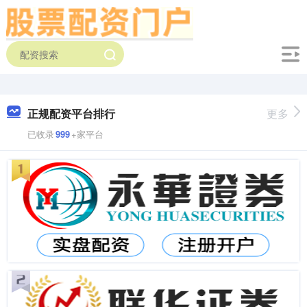
正规配资平台排行
更多
已收录
999
+家平台