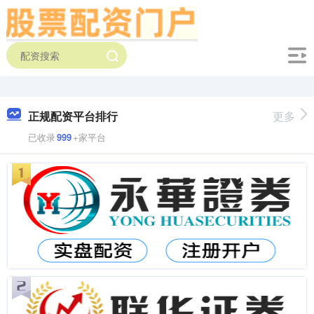
正规配资平台排行
更多
已收录
999
+家平台