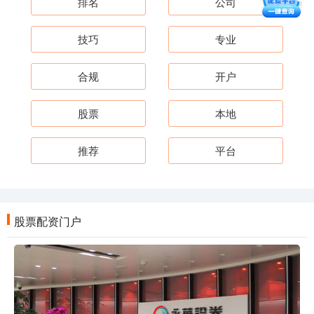
排名
公司
技巧
专业
合规
开户
股票
本地
推荐
平台
股票配资门户